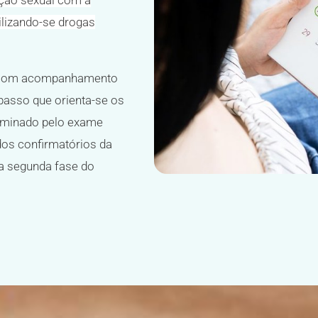
ação sexual com a
ilizando-se drogas
o com acompanhamento
passo que orienta-se os
terminado pelo exame
os confirmatórios da
 na segunda fase do