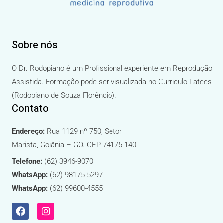
Sobre nós
O Dr. Rodopiano é um Profissional experiente em Reprodução
Assistida. Formação pode ser visualizada no Curriculo Latees
(Rodopiano de Souza Florêncio).
Contato
Endereço:
Rua 1129 nº 750, Setor
Marista, Goiânia – GO. CEP 74175-140
Telefone:
(62) 3946-9070
WhatsApp:
(62) 98175-5297
WhatsApp:
(62) 99600-4555
F
I