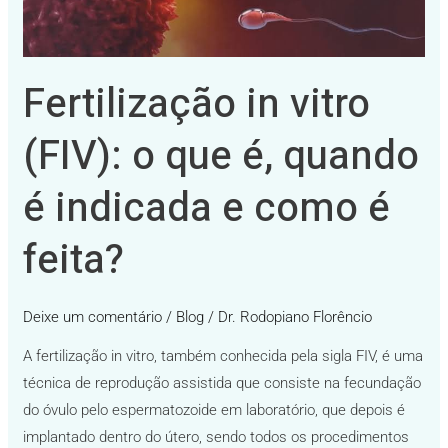
é,
quando
é
Fertilização in vitro
indicada
e
(FIV): o que é, quando
como
é
é indicada e como é
feita?
feita?
Deixe um comentário
/
Blog
/
Dr. Rodopiano Florêncio
A fertilização in vitro, também conhecida pela sigla FIV, é uma
técnica de reprodução assistida que consiste na fecundação
do óvulo pelo espermatozoide em laboratório, que depois é
implantado dentro do útero, sendo todos os procedimentos