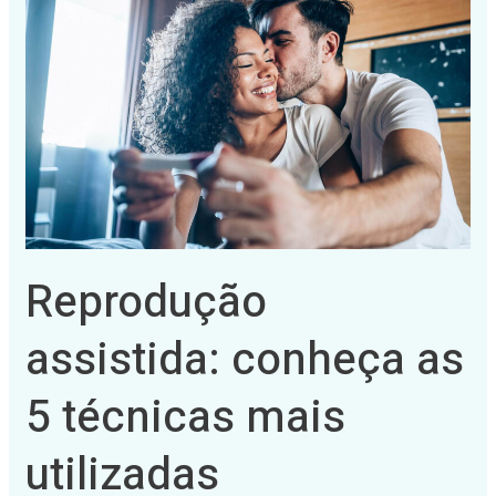
Reprodução
assistida:
conheça
as
5
técnicas
mais
utilizadas
Reprodução
assistida: conheça as
5 técnicas mais
utilizadas