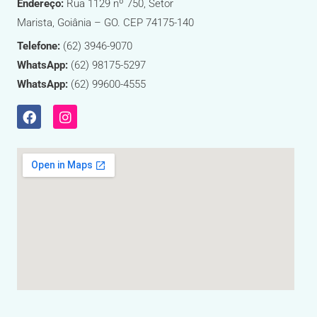
Endereço:
Rua 1129 nº 750, Setor
Marista, Goiânia – GO. CEP 74175-140
Telefone:
(62) 3946-9070
WhatsApp:
(62) 98175-5297
WhatsApp:
(62) 99600-4555
F
I
a
n
c
s
e
t
b
a
o
g
o
r
k
a
m