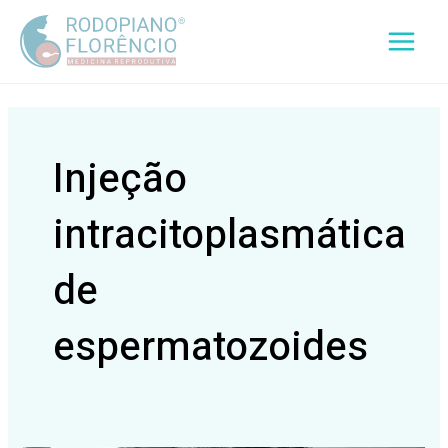
Ir
Main
para
Menu
o
conteúdo
Injeção
intracitoplasmática
de
espermatozoides