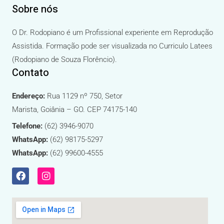
Sobre nós
O Dr. Rodopiano é um Profissional experiente em Reprodução
Assistida. Formação pode ser visualizada no Curriculo Latees
(Rodopiano de Souza Florêncio).
Contato
Endereço:
Rua 1129 nº 750, Setor
Marista, Goiânia – GO. CEP 74175-140
Telefone:
(62) 3946-9070
WhatsApp:
(62) 98175-5297
WhatsApp:
(62) 99600-4555
F
I
a
n
c
s
e
t
b
a