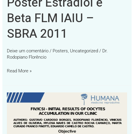
Poster Estradiol e
Beta FLM IAIU –
SBRA 2011
Deixe um comentário
/
Posters
,
Uncategorized
/
Dr.
Rodopiano Florêncio
Read More »
Poster
Congresso
–
SBRA
2019