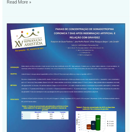
Read More »
Poster
Beta
hCG
e
IAIU
–
SBRA
2011