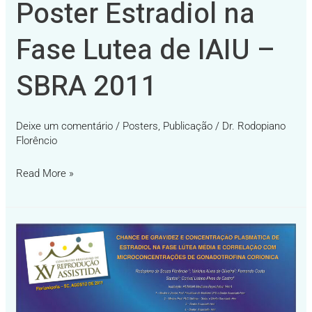
Poster Estradiol na
Fase Lutea de IAIU –
SBRA 2011
Deixe um comentário
/
Posters
,
Publicação
/
Dr. Rodopiano
Florêncio
Read More »
Poster
Estradiol
e
Beta
FLM