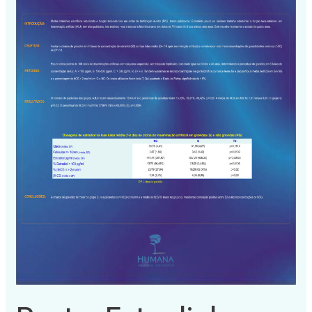
IAIU
–
SBRA
2011