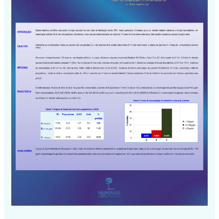
Lutea
de
IAIU
–
SBRA
2011