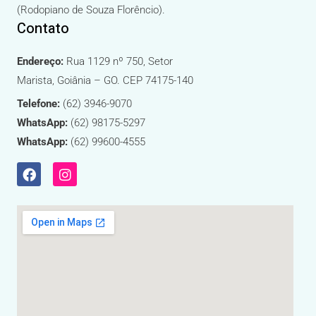
(Rodopiano de Souza Florêncio).
Contato
Endereço:
Rua 1129 nº 750, Setor
Marista, Goiânia – GO. CEP 74175-140
Telefone:
(62) 3946-9070
WhatsApp:
(62) 98175-5297
WhatsApp:
(62) 99600-4555
F
I
a
n
c
s
e
t
b
a
o
g
o
r
k
a
m