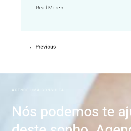
Read More »
←
Previous
AGENDE UMA CONSULTA
Nós podemos te aju
deste sonho. Agen