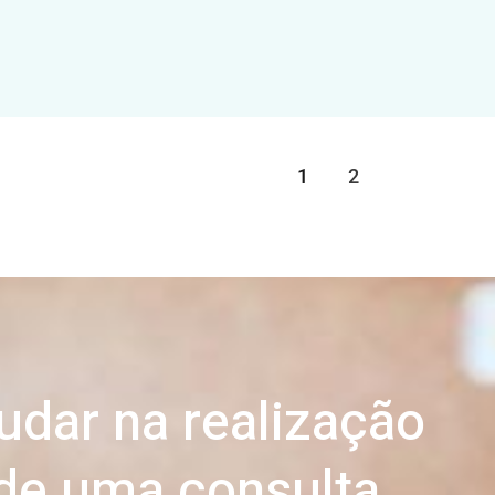
1
2
dar na realização
de uma consulta