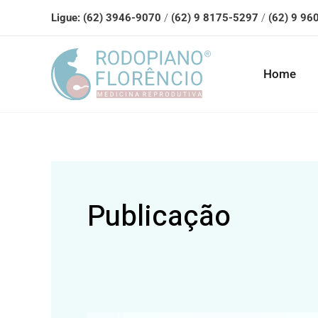
Ir
Ligue:
(62) 3946-9070
/
(62) 9 8175-5297
/
(62) 9 9
para
o
Home
conteúdo
Paginação
de
Publicação
post