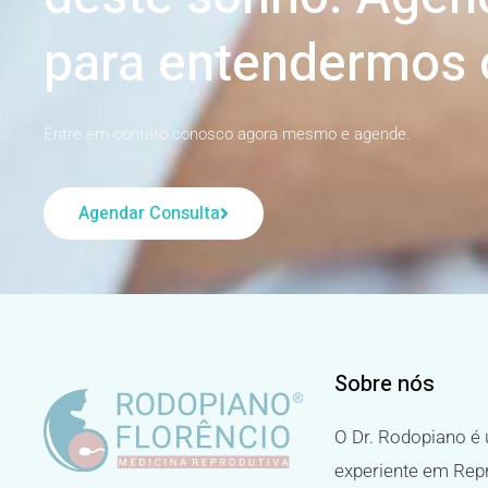
para entendermos 
Entre em contato conosco agora mesmo e agende.
Agendar Consulta
Sobre nós
O Dr. Rodopiano é 
experiente em Re