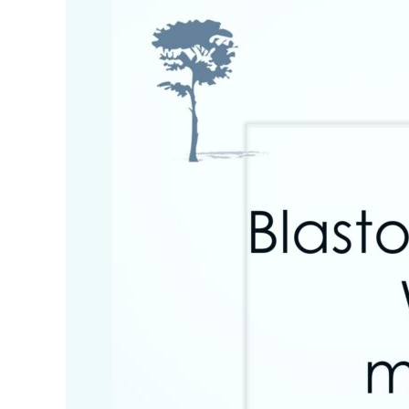
Blastocyst
Transfer
2017